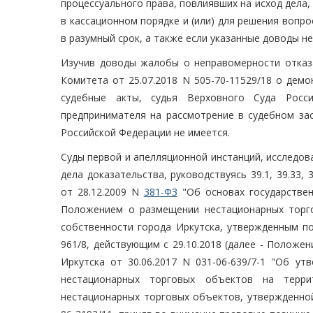
процессуального права, повлиявших на исход дела
в кассационном порядке и (или) для решения вопр
в разумный срок, а также если указанные доводы н
Изучив доводы жалобы о неправомерности отказ
Комитета от 25.07.2018 N 505-70-11529/18 о дем
судебные акты, судья Верховного Суда Росс
предпринимателя на рассмотрение в судебном за
Российской Федерации не имеется.
Суды первой и апелляционной инстанций, исследов
дела доказательства, руководствуясь 39.1, 39.33
от 28.12.2009 N
381-ФЗ
"Об основах государствен
Положением о размещении нестационарных торго
собственности города Иркутска, утвержденным по
961/8, действующим с 29.10.2018 (далее - Полож
Иркутска от 30.06.2017 N 031-06-639/7-1 "Об 
нестационарных торговых объектов на терри
нестационарных торговых объектов, утвержденной