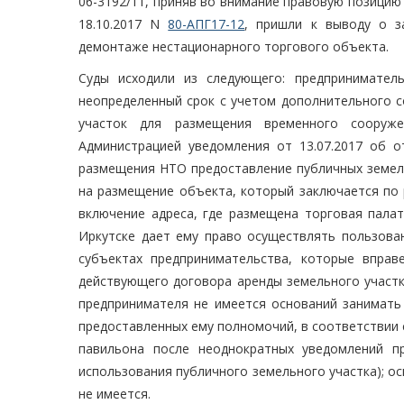
06-3192/11, приняв во внимание правовую позицию
18.10.2017 N
80-АПГ17-12
, пришли к выводу о з
демонтаже нестационарного торгового объекта.
Суды исходили из следующего: предпринимател
неопределенный срок с учетом дополнительного с
участок для размещения временного сооруже
Администрацией уведомления от 13.07.2017 об 
размещения НТО предоставление публичных земел
на размещение объекта, который заключается по 
включение адреса, где размещена торговая пала
Иркутске дает ему право осуществлять пользова
субъектах предпринимательства, которые вправ
действующего договора аренды земельного участк
предпринимателя не имеется оснований занимать 
предоставленных ему полномочий, в соответствии
павильона после неоднократных уведомлений п
использования публичного земельного участка); о
не имеется.