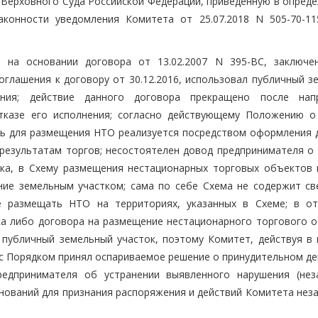
 Верховного Суда Российской Федерации, приведенную в опреде
аконности уведомления Комитета от 25.07.2018 N 505-70-11
ь на основании договора от 13.02.2007 N 395-ВС, заключе
оглашения к договору от 30.12.2016, использовал публичный з
ния; действие данного договора прекращено после нап
отказе его исполнения; согласно действующему Положению о
ь для размещения НТО реализуется посредством оформления 
результатам торгов; несостоятелен довод предпринимателя о 
тка, в Схему размещения нестационарных торговых объектов 
ние земельным участком; сама по себе Схема не содержит св
е размещать НТО на территориях, указанных в Схеме; в от
а либо договора на размещение нестационарного торгового о
публичный земельный участок, поэтому Комитет, действуя в 
 с Порядком принял оспариваемое решение о принудительном д
редпринимателя об устранении выявленного нарушения (нез
снований для признания распоряжения и действий Комитета нез