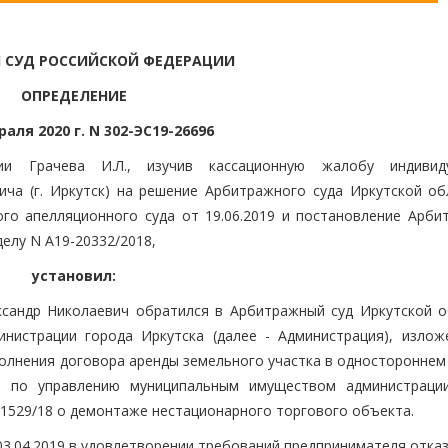
 СУД РОССИЙСКОЙ ФЕДЕРАЦИИ
ОПРЕДЕЛЕНИЕ
раля 2020 г. N 302-ЭС19-26696
и Грачева И.Л., изучив кассационную жалобу индивиду
ча (г. Иркутск) на решение Арбитражного суда Иркутской об
ого апелляционного суда от 19.06.2019 и постановление Арби
делу N А19-20332/2018,
установил:
сандр Николаевич обратился в Арбитражный суд Иркутской о
нистрации города Иркутска (далее - Администрация), излож
сполнения договора аренды земельного участка в одностороннем
а по управлению муниципальным имуществом администраци
0-11529/18 о демонтаже нестационарного торгового объекта.
3.04.2019 в удовлетворении требований предпринимателя отказ