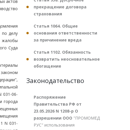
ных актов
прекращение договора
изводство
страхования
Статья 1064. Общие
домления
основания ответственности
 по делу
за причинение вреда
и жалобы
ого Суда
Статья 1102. Обязанность
возвратить неосновательное
атериалы
обогащение
м законом
Законодательство
ерации",
ипальной
 031-06-
Распоряжение
и города
Правительства РФ от
мещенных
23.05.2026 N 1208-р О
змещения
разрешении ООО
"ПРОМОМЕД
1 N 031-
РУС" использования