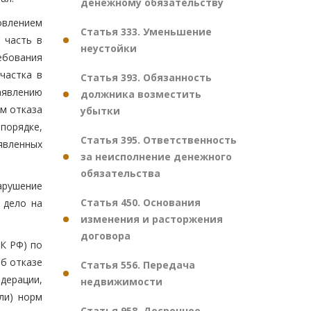
денежному обязательству
овлением
Статья 333. Уменьшение
 часть в
неустойки
ебования
частка в
Статья 393. Обязанность
аявлению
должника возместить
м отказа
убытки
порядке,
Статья 395. Ответственность
явленных
за неисполнение денежного
обязательства
арушение
Статья 450. Основания
 дело на
изменения и расторжения
договора
ПК РФ) по
б отказе
Статья 556. Передача
дерации,
недвижимости
ли) норм
Статья 958. Досрочное