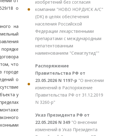
лении от
изобретений без согласия
529/18 о
компании "НОВО НОРДИСК А/С"
(DK) в целях обеспечения
населения Российской
нного на
Федерации лекарственными
емельный
препаратами с международным
равления
непатентованным
 порядке
наименованием "Семаглутид""
договора
том, что
Распоряжение
в городе
Правительства РФ от
едений о
23.05.2026 N 1197-р
"О внесении
сутствие
изменений в Распоряжение
бъекта у
Правительства РФ от 31.12.2019
N 3260-р"
пределах
емонтаже
Указ Президента РФ от
аконного
22.05.2026 N 349
"О внесении
аконными
изменений в Указ Президента