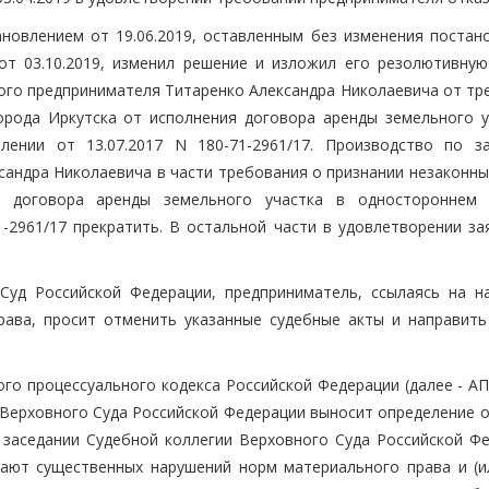
новлением от 19.06.2019, оставленным без изменения постан
от 03.10.2019, изменил решение и изложил его резолютивную
ного предпринимателя Титаренко Александра Николаевича от тр
орода Иркутска от исполнения договора аренды земельного у
лении от 13.07.2017 N 180-71-2961/17. Производство по з
сандра Николаевича в части требования о признании незаконны
я договора аренды земельного участка в одностороннем 
1-2961/17 прекратить. В остальной части в удовлетворении за
Суд Российской Федерации, предприниматель, ссылаясь на н
рава, просит отменить указанные судебные акты и направить
ого процессуального кодекса Российской Федерации (далее - А
 Верховного Суда Российской Федерации выносит определение о
заседании Судебной коллегии Верховного Суда Российской Фе
ают существенных нарушений норм материального права и (и