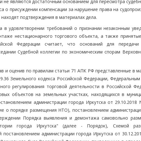
, и не являются достаточным основанием для пересмотра судеб
оса о присуждении компенсации за нарушение права на судопро
е находят подтверждения в материалах дела.
а в удовлетворении требований о признании незаконным уве
онтаже нестационарного торгового объекта, а также принятые
ийской Федерации считает, что оснований для передач
седании Судебной коллегии по экономическим спорам Верховн
ав и оценив по правилам статьи 71 АПК РФ представленные в м
, 39.36 Земельного кодекса Российской Федерации, Федеральны
ного регулирования торговой деятельности в Российской Фед
вых объектов на земельных участках, находящихся в муниц
становлением администрации города Иркутска от 29.10.2018 N
ение о порядке размещения НТО), постановлением администраци
утверждении Порядка выявления и демонтажа самовольно раз
тории города Иркутска" (далее - Порядок), Схемой ра
 постановлением администрации города Иркутска от 30.12.201