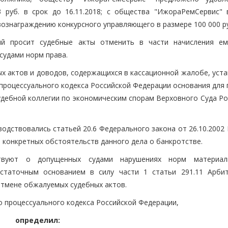
 руб. в срок до 16.11.2018; с общества "ИжораРемСервис" 
ознаграждению конкурсного управляющего в размере 100 000 р
ий просит судебные акты отменить в части начисления е
судами норм права.
ых актов и доводов, содержащихся в кассационной жалобе, уст
процессуального кодекса Российской Федерации основания для 
удебной коллегии по экономическим спорам Верховного Суда Ро
водствовались статьей 20.6 Федерального закона от 26.10.2002
з конкретных обстоятельств данного дела о банкротстве.
твуют о допущенных судами нарушениях норм материал
остаточным основанием в силу части 1 статьи 291.11 Арби
отмене обжалуемых судебных актов.
о процессуального кодекса Российской Федерации,
определил: