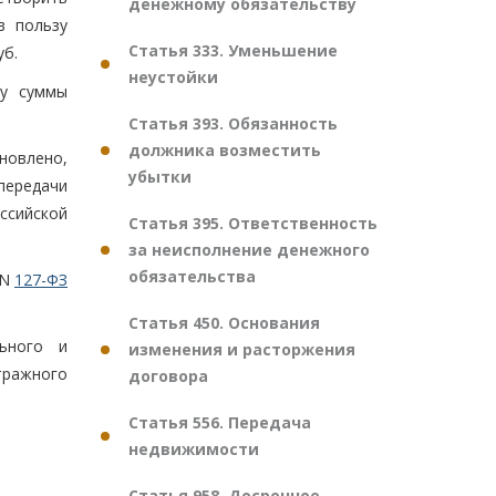
денежному обязательству
в пользу
Статья 333. Уменьшение
уб.
неустойки
му суммы
Статья 393. Обязанность
должника возместить
ановлено,
убытки
передачи
ссийской
Статья 395. Ответственность
за неисполнение денежного
обязательства
 N
127-ФЗ
Статья 450. Основания
ьного и
изменения и расторжения
тражного
договора
Статья 556. Передача
недвижимости
Статья 958. Досрочное