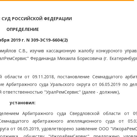
 СУД РОССИЙСКОЙ ФЕДЕРАЦИИ
ОПРЕДЕЛЕНИЕ
бря 2019 г. N 309-ЭС19-6604(2)
муйлов С.В., изучив кассационную жалобу конкурсного упра
лРемСервис" Фердинанда Михаила Борисовича (г. Екатеринбург;
й области от 09.11.2018, постановление Семнадцатого арби
ие Арбитражного суда Уральского округа от 06.05.2019 по дел
й ответственностью "УралРемСервис" (далее - должник),
установил:
елением Арбитражного суда Свердловской области от 09.
емнадцатого арбитражного апелляционного суда от 05.0
руга от 06.05.2019, удовлетворено заявление ООО "ИжораРемС
должника, обществу "ИжораРемСервис" предложено удовл