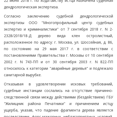
22 июня 2018 г. по ходатайству истца назначена судебная
дендрологическая экспертиза.
Согласно заключению судебной дендрологической
экспертизы ООО "Многопрофильный центр судебных
экспертиз и криминалистики" от 7 сентября 2018 г. N 2-
2328/2018/18-Д дерево вида клен остролистный,
расположенное по адресу: г. Москва, ул. Шоссейная, д. 86,
по состоянию на 29 мая 2017 г. в соответствии с
постановлениями Правительства г. Москвы от 10 сентября
2002 г. N 743-ПП и от 30 сентября 2003 г. N 822-ПП
относилось к категории "аварийные деревья" и подлежало
санитарной вырубке.
Отказывая в удовлетворении исковых требований,
судебные инстанции сослались на отсутствие причинно-
следственной связи между действиями (бездействием) ГБУ
"Жилищник района Печатники" и причинением истцу
ущерба, указав, что падение фрагмента дерева является
последствием форс-мажорных неблагоприятных условий,