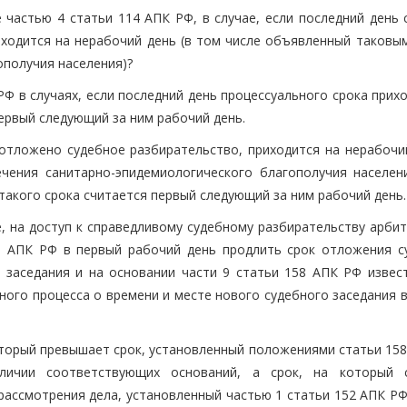
 частью 4 статьи 114 АПК РФ, в случае, если последний день 
ходится на нерабочий день (в том числе объявленный таковым
ополучия населения)?
РФ в случаях, если последний день процессуального срока прих
ервый следующий за ним рабочий день.
 отложено судебное разбирательство, приходится на нерабочий
ения санитарно-эпидемиологического благополучия населени
такого срока считается первый следующий за ним рабочий день.
е, на доступ к справедливому судебному разбирательству арби
18 АПК РФ в первый рабочий день продлить срок отложения с
 заседания и на основании части 9 статьи 158 АПК РФ извест
ного процесса о времени и месте нового судебного заседания 
оторый превышает срок, установленный положениями статьи 158
личии соответствующих оснований, а срок, на который 
рассмотрения дела, установленный частью 1 статьи 152 АПК РФ