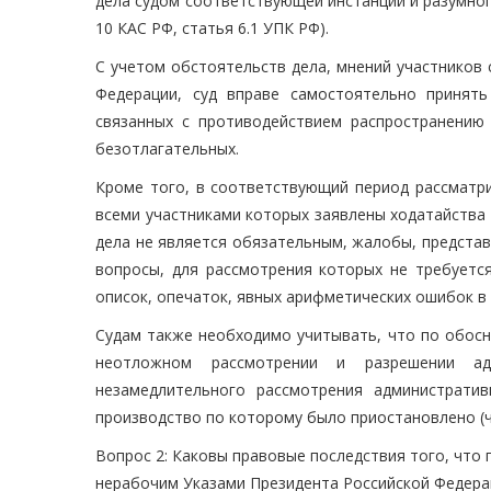
дела судом соответствующей инстанции и разумного
10 КАС РФ, статья 6.1 УПК РФ).
С учетом обстоятельств дела, мнений участников 
Федерации, суд вправе самостоятельно принят
связанных с противодействием распространению 
безотлагательных.
Кроме того, в соответствующий период рассматри
всеми участниками которых заявлены ходатайства о
дела не является обязательным, жалобы, предста
вопросы, для рассмотрения которых не требуется
описок, опечаток, явных арифметических ошибок в 
Судам также необходимо учитывать, что по обосн
неотложном рассмотрении и разрешении ад
незамедлительного рассмотрения администрати
производство по которому было приостановлено (ча
Вопрос 2: Каковы правовые последствия того, что 
нерабочим Указами Президента Российской Федерации