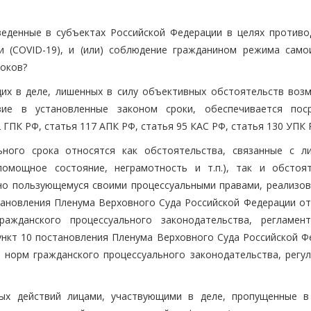
веденные в субъектах Российской Федерации в целях противо
и (COVID-19), и (или) соблюдение гражданином режима само
роков?
щих в деле, лишенных в силу объективных обстоятельств воз
вие в установленные законом сроки, обеспечивается пос
 ГПК РФ, статья 117 АПК РФ, статья 95 КАС РФ, статья 130 УПК 
ьного срока относятся как обстоятельства, связанные с л
помощное состояние, неграмотность и т.п.), так и обстоят
но пользующемуся своими процессуальными правами, реализов
становления Пленума Верховного Суда Российской Федерации от
жданского процессуального законодательства, регламен
пункт 10 постановления Пленума Верховного Суда Российской Ф
и норм гражданского процессуального законодательства, регу
ных действий лицами, участвующими в деле, пропущенные в