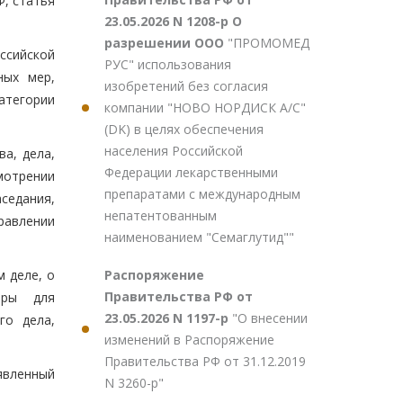
Ф, статья
23.05.2026 N 1208-р О
разрешении ООО
"ПРОМОМЕД
ссийской
РУС" использования
ных мер,
изобретений без согласия
атегории
компании "НОВО НОРДИСК А/С"
(DK) в целях обеспечения
населения Российской
а, дела,
Федерации лекарственными
смотрении
препаратами с международным
седания,
непатентованным
равлении
наименованием "Семаглутид""
Распоряжение
 деле, о
Правительства РФ от
еры для
23.05.2026 N 1197-р
"О внесении
го дела,
изменений в Распоряжение
Правительства РФ от 31.12.2019
ъявленный
N 3260-р"