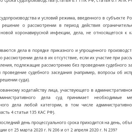
 срока судопроизводства (статья 6.1 ГПК РФ, статья 6.1 АПК Р
судопроизводства и условий режима, введенного в субъекте Ро
ь решение о рассмотрении в период действия ограничитель
новой коронавирусной инфекции, дела, не относящегося к к
ваются дела в порядке приказного и упрощенного производств
 рассмотрении дела в их отсутствие, если их участие при рас
вления, подлежащие рассмотрению без проведения судебного за
 проведение судебного заседания (например, вопросы об исп
решении суда).
ованному ходатайству лица, участвующего в административном
министративного дела суд принимает необходимые м
вного дела любой категории, в том числе административно
сть 4 статьи 135 КАС РФ).
последний день процессуального срока приходится на день, об
 от 25 марта 2020 г. N 206 и от 2 апреля 2020 г. N 239?