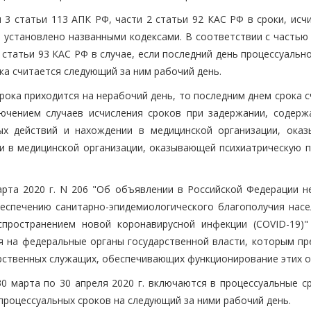
и 3 статьи 113 АПК РФ, части 2 статьи 92 КАС РФ в сроки, ис
е установлено названными кодексами. В соответствии с частью
 статьи 93 КАС РФ в случае, если последний день процессуальн
ка считается следующий за ним рабочий день.
срока приходится на нерабочий день, то последним днем срока 
ючением случаев исчисления сроков при задержании, содерж
ых действий и нахождении в медицинской организации, ока
и в медицинской организации, оказывающей психиатрическую 
рта 2020 г. N 206 "Об объявлении в Российской Федерации н
обеспечению санитарно-эпидемиологического благополучия насе
спространением новой коронавирусной инфекции (COVID-19)"
я на федеральные органы государственной власти, которым пр
рственных служащих, обеспечивающих функционирование этих о
0 марта по 30 апреля 2020 г. включаются в процессуальные ср
процессуальных сроков на следующий за ними рабочий день.