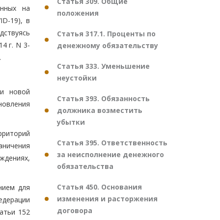
Статья 309. Общие
енных на
положения
D-19), в
дствуясь
Статья 317.1. Проценты по
4 г. N 3-
денежному обязательству
.
Статья 333. Уменьшение
неустойки
ии новой
Статья 393. Обязанность
новления
должника возместить
убытки
ерриторий
Статья 395. Ответственность
аничения
за неисполнение денежного
ждениях,
обязательства
Статья 450. Основания
нием для
изменения и расторжения
едерации
договора
татьи 152