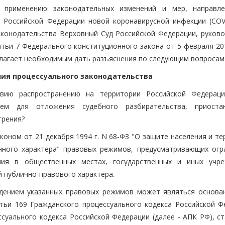
 применению законодательных изменений и мер, направл
 Российской Федерации новой коронавирусной инфекции (COVI
конодательства Верховный Суд Российской Федерации, руково
татьи 7 Федерального конституционного закона от 5 февраля 201
олагает необходимым дать разъяснения по следующим вопросам
ния процессуального законодательства
вию распространению на территории Российской Федерац
ием для отложения судебного разбирательства, приоста
трения?
коном от 21 декабря 1994 г. N 68-ФЗ "О защите населения и т
нного характера" правовых режимов, предусматривающих огр
ия в общественных местах, государственных и иных учре
 публично-правового характера.
едением указанных правовых режимов может являться основа
тьи 169 Гражданского процессуального кодекса Российской Ф
ссуального кодекса Российской Федерации (далее - АПК РФ), с