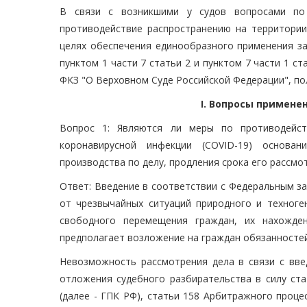
В связи с возникшими у судов вопросами по
противодействие распространению на территории
целях обеспечения единообразного применения за
пунктом 1 части 7 статьи 2 и пунктом 7 части 1 с
ФКЗ "О Верховном Суде Российской Федерации", п
I. Вопросы примене
Вопрос 1: Являются ли меры по противодейст
коронавирусной инфекции (COVID-19) основан
производства по делу, продления срока его рассмо
Ответ: Введение в соответствии с Федеральным за
от чрезвычайных ситуаций природного и техноге
свободного перемещения граждан, их нахожден
предполагает возложение на граждан обязанностей
Невозможность рассмотрения дела в связи с вв
отложения судебного разбирательства в силу ста
(далее - ГПК РФ), статьи 158 Арбитражного проце