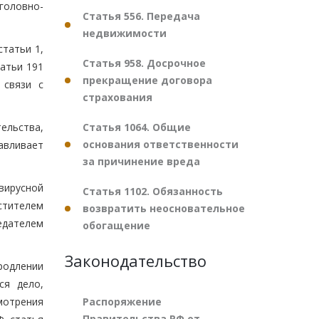
головно-
Статья 556. Передача
недвижимости
статьи 1,
Статья 958. Досрочное
татьи 191
прекращение договора
 связи с
страхования
Статья 1064. Общие
ельства,
основания ответственности
авливает
за причинение вреда
вирусной
Статья 1102. Обязанность
стителем
возвратить неосновательное
едателем
обогащение
Законодательство
родлении
ся дело,
Распоряжение
мотрения
Правительства РФ от