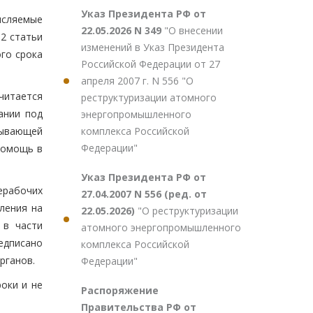
Указ Президента РФ от
числяемые
22.05.2026 N 349
"О внесении
 2 статьи
изменений в Указ Президента
ого срока
Российской Федерации от 27
апреля 2007 г. N 556 "О
считается
реструктуризации атомного
ании под
энергопромышленного
комплекса Российской
зывающей
Федерации"
помощь в
Указ Президента РФ от
ерабочих
27.04.2007 N 556 (ред. от
ления на
22.05.2026)
"О реструктуризации
 в части
атомного энергопромышленного
едписано
комплекса Российской
рганов.
Федерации"
оки и не
Распоряжение
Правительства РФ от