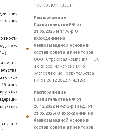
"МЕТАЛЛОИНВЕСТ"
действия
Распоряжение
изоляции
Правительства РФ от
21.05.2026 N 1176-р О
вхождении на
можности
безвозмездной основе в
редством
состав совета директоров
РФ).
ООО
"Страховая компания "НСК"
ичностью
и о внесении изменений в
ельства,
распоряжение Правительства
ать свое
РФ от 26.12.2022 N 4212-р"
 19 июня
тирующих
Распоряжение
Правительства РФ от
едерации
26.12.2022 N 4212-р (ред. от
лирующих
21.05.2026) О вхождении на
безвозмездной основе в
 связи с
состав совета директоров