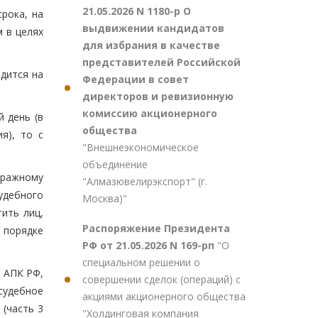
21.05.2026 N 1180-р О
срока, на
выдвижении кандидатов
 в целях
для избрания в качестве
представителей Российской
одится на
Федерации в совет
директоров и ревизионную
комиссию акционерного
 день (в
общества
я), то с
"Внешнеэкономическое
объединение
тражному
"Алмазювелирэкспорт" (г.
удебного
Москва)"
ить лиц,
Распоряжение Президента
в порядке
РФ от 21.05.2026 N 169-рп
"О
специальном решении о
 АПК РФ,
совершении сделок (операций) с
судебное
акциями акционерного общества
 (часть 3
"Холдинговая компания