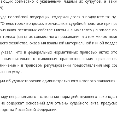
ающих совместно с указанными лицами их супругов, а такж
9).
уда Российской Федерации, содержащегося в подпункте "а" пун
 "О некоторых вопросах, возникших в судебной практике при п
признания вселенных собственником (нанимателем) в жилое п
я только факта их совместного проживания в этом жилом пом
щего хозяйства, оказания взаимной материальной и иной подде
 указал, что в федеральных нормативных правовых актах отс
ьи применительно к жилищным правоотношениям признаютс
аничение и в правовом регулировании предоставления мер со
ьных услуг.
ции об удовлетворении административного искового заявления 
иду неправильного толкования норм действующего законодат
 не содержат оснований для отмены судебного акта, предусм
водства Российской Федерации.