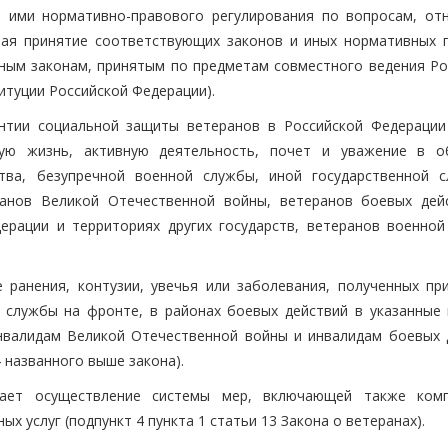
е ими нормативно-правового регулирования по вопросам, от
чая принятие соответствующих законов и иных нормативных 
ным законам, принятым по предметам совместного ведения Ро
титуции Российской Федерации).
антии социальной защиты ветеранов в Российской Федерации
ую жизнь, активную деятельность, почет и уважение в о
тва, безупречной военной службы, иной государственной 
ранов Великой Отечественной войны, ветеранов боевых дей
ерации и территориях других государств, ветеранов военной
 ранения, контузии, увечья или заболевания, полученных пр
 службы на фронте, в районах боевых действий в указанные 
нвалидам Великой Отечественной войны и инвалидам боевых 
4 названного выше закона).
вает осуществление системы мер, включающей также ком
 услуг (подпункт 4 пункта 1 статьи 13 Закона о ветеранах).