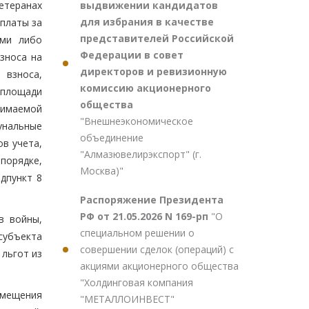
выдвижении кандидатов
етеранах
для избрания в качестве
платы за
представителей Российской
ями либо
Федерации в совет
зноса на
директоров и ревизионную
 взноса,
комиссию акционерного
 площади
общества
нимаемой
"Внешнеэкономическое
унальные
объединение
в учета,
"Алмазювелирэкспорт" (г.
порядке,
Москва)"
дпункт 8
Распоряжение Президента
РФ от 21.05.2026 N 169-рп
"О
в войны,
специальном решении о
субъекта
совершении сделок (операций) с
льгот из
акциями акционерного общества
"Холдинговая компания
омещения
"МЕТАЛЛОИНВЕСТ"