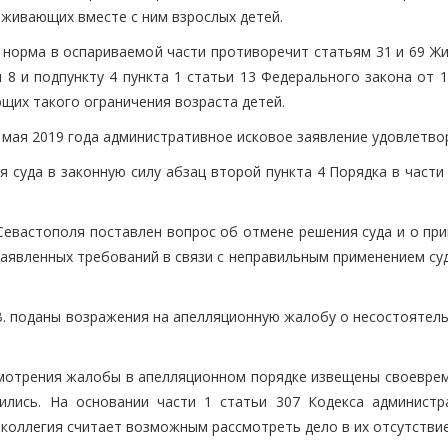
оживающих вместе с ним взрослых детей.
 норма в оспариваемой части противоречит статьям 31 и 69 Ж
 8 и подпункту 4 пункта 1 статьи 13 Федерального закона от 
ющих такого ограничения возраста детей.
 мая 2019 года административное исковое заявление удовлетво
 суда в законную силу абзац второй пункта 4 Порядка в части
евастополя поставлен вопрос об отмене решения суда и о при
заявленных требований в связи с неправильным применением су
В. поданы возражения на апелляционную жалобу о несостоятель
ссмотрения жалобы в апелляционном порядке извещены своеврем
ились. На основании части 1 статьи 307 Кодекса администр
коллегия считает возможным рассмотреть дело в их отсутствие