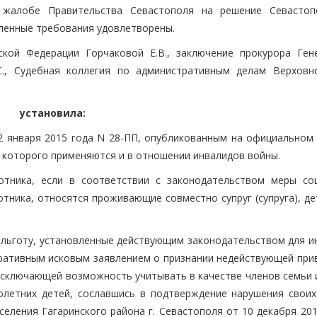
 жалобе Правительства Севастополя на решение Севастоп
вленные требования удовлетворены.
ской Федерации Горчаковой Е.В., заключение прокурора Ген
С., Судебная коллегия по административным делам Верховн
установила:
 января 2015 года N 28-ПП, опубликованным на официальном 
 которого применяются и в отношении инвалидов войны.
отника, если в соответствии с законодательством меры со
тника, относятся проживающие совместно супруг (супруга), де
на льготу, установленные действующим законодательством для 
тративным исковым заявлением о признании недействующей при
к исключающей возможность учитывать в качестве членов семьи
летних детей, сославшись в подтверждение нарушения своих
еления Гагаринского района г. Севастополя от 10 декабря 201