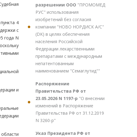
Судебная
разрешении ООО
"ПРОМОМЕД
РУС" использования
изобретений без согласия
пункта 4
компании "НОВО НОРДИСК А/С"
держки с
(DK) в целях обеспечения
95 года N
населения Российской
оскольку
Федерации лекарственными
ативными
препаратами с международным
непатентованным
наименованием "Семаглутид""
циальной
Распоряжение
ерации и
Правительства РФ от
23.05.2026 N 1197-р
"О внесении
изменений в Распоряжение
еральные
Правительства РФ от 31.12.2019
едерации
N 3260-р"
Указ Президента РФ от
 области