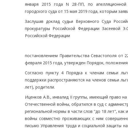
января 2015 года N 28-ПП, по апелляционной
городского суда от 15 мая 2019 года, которым зая
Заслушав доклад судьи Верховного Суда Россий
прокуратуры Российской Федерации Засеевой Э.
Российской Федерации
постановлением Правительства Севастополя от 22
февраля 2015 года, утвержден Порядок, положения
Согласно пункту 4 Порядка к членам семьи льг
поддержки распространяются на членов семьи льго
лет), родители.
Иценков А.В., инвалид II группы, имеющий право 
Отечественной войны, обратился в суд с админис
региональной нормы в части слов "до 18 лет", ка
войны совместно проживающих с ним совершенно
письмо Управления труда и социальной защиты нас