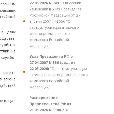
22.05.2026 N 349
"О внесении
несенным
изменений в Указ Президента
правовых
Российской Федерации от 27
ссийской
апреля 2007 г. N 556 "О
реструктуризации атомного
 в целях
энергопромышленного
бществе,
комплекса Российской
службы и
Федерации"
ствий на
Указ Президента РФ от
 службы,
27.04.2007 N 556 (ред. от
22.05.2026)
"О реструктуризации
и защите
атомного энергопромышленного
в законе
комплекса Российской
действий
Федерации"
Распоряжение
пенсацию
Правительства РФ от
21.05.2026 N 1180-р О