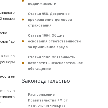
недвижимости
илищного
Статья 958. Досрочное
12 января
прекращение договора
страхования
рено.
Статья 1064. Общие
основания ответственности
 слов "до
за причинение вреда
нятии по
Статья 1102. Обязанность
дом норм
возвратить неосновательное
обогащение
ности ее
Законодательство
енно и в
Распоряжение
ативного
Правительства РФ от
.
23.05.2026 N 1208-р О