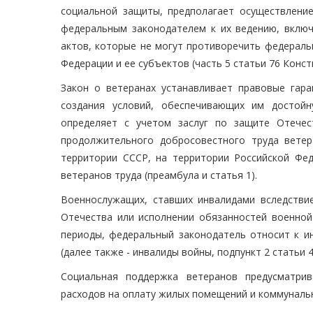
социальной защиты, предполагает осуществлени
федеральным законодателем к их ведению, вклю
актов, которые не могут противоречить федераль
Федерации и ее субъектов (часть 5 статьи 76 Конс
Закон о ветеранах устанавливает правовые гар
создания условий, обеспечивающих им достойн
определяет с учетом заслуг по защите Отечес
продолжительного добросовестного труда вете
территории СССР, на территории Российской Фед
ветеранов труда (преамбула и статья 1).
Военнослужащих, ставших инвалидами вследствие
Отечества или исполнении обязанностей военной
периоды, федеральный законодатель относит к и
(далее также - инвалиды войны, подпункт 2 статьи 
Социальная поддержка ветеранов предусматри
расходов на оплату жилых помещений и коммунальных