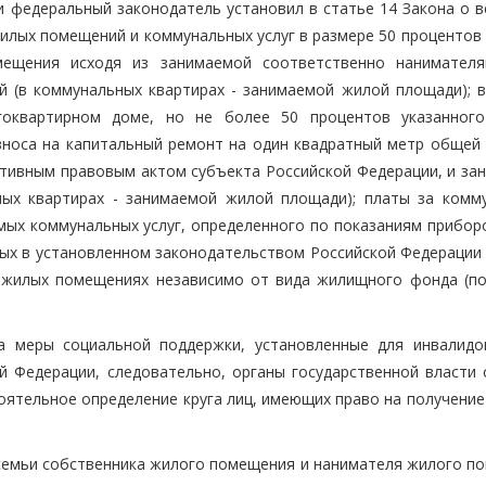
и федеральный законодатель установил в статье 14 Закона о в
илых помещений и коммунальных услуг в размере 50 процентов 
мещения исходя из занимаемой соответственно нанимател
(в коммунальных квартирах - занимаемой жилой площади); в
оквартирном доме, но не более 50 процентов указанного
зноса на капитальный ремонт на один квадратный метр общей
тивным правовым актом субъекта Российской Федерации, и за
ых квартирах - занимаемой жилой площади); платы за комм
мых коммунальных услуг, определенного по показаниям приборо
ых в установленном законодательством Российской Федерации 
 жилых помещениях независимо от вида жилищного фонда (по
на меры социальной поддержки, установленные для инвалидо
 Федерации, следовательно, органы государственной власти 
ятельное определение круга лиц, имеющих право на получение 
семьи собственника жилого помещения и нанимателя жилого п