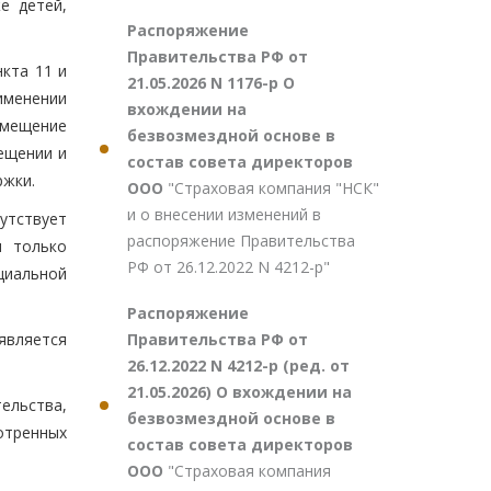
е детей,
Распоряжение
Правительства РФ от
кта 11 и
21.05.2026 N 1176-р О
рименении
вхождении на
омещение
безвозмездной основе в
ещении и
состав совета директоров
ржки.
ООО
"Страховая компания "НСК"
и о внесении изменений в
утствует
распоряжение Правительства
я только
РФ от 26.12.2022 N 4212-р"
циальной
Распоряжение
Правительства РФ от
является
26.12.2022 N 4212-р (ред. от
21.05.2026) О вхождении на
ельства,
безвозмездной основе в
отренных
состав совета директоров
ООО
"Страховая компания