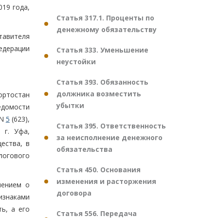
19 года,
Статья 317.1. Проценты по
денежному обязательству
тавителя
едерации
Статья 333. Уменьшение
неустойки
Статья 393. Обязанность
должника возместить
ортостан
убытки
едомости
 N
5
(623),
Статья 395. Ответственность
 г. Уфа,
за неисполнение денежного
щества, в
обязательства
алогового
Статья 450. Основания
изменения и расторжения
лением о
договора
изнаками
ь, а его
Статья 556. Передача