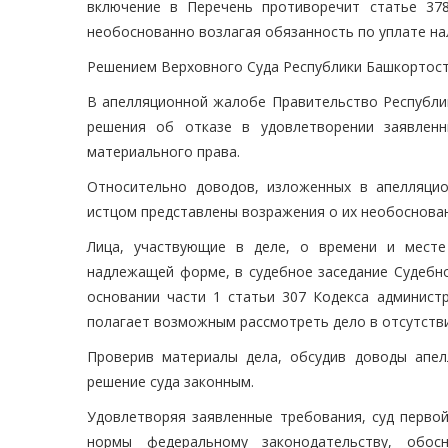
включение в Перечень противоречит статье 37
необоснованно возлагая обязанность по уплате на
Решением Верховного Суда Республики Башкортоста
В апелляционной жалобе Правительство Республик
решения об отказе в удовлетворении заявленн
материального права.
Относительно доводов, изложенных в апелляци
истцом представлены возражения о их необоснован
Лица, участвующие в деле, о времени и мест
надлежащей форме, в судебное заседание Судебно
основании части 1 статьи 307 Кодекса админист
полагает возможным рассмотреть дело в отсутстви
Проверив материалы дела, обсудив доводы апел
решение суда законным.
Удовлетворяя заявленные требования, суд перво
нормы федеральному законодательству, обос