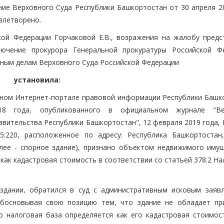
ие Верховного Суда Республики Башкортостан от 30 апреля 20
влетворено.
кой Федерации Горчаковой Е.В., возражения на жалобу предс
ключение прокурора Генеральной прокуратуры Российской Ф
ивным делам Верховного Суда Российской Федерации
установила:
ьном Интернет-портале правовой информации Республики Башк
я 2018 года, опубликованного в официальном журнале "В
равительства Республики Башкортостан", 12 февраля 2019 года,
5:220, расположенное по адресу: Республика Башкортостан,
(далее - спорное здание), признано объектом недвижимого иму
как кадастровая стоимость в соответствии со статьей 378.2 Н
 здании, обратился в суд с административным исковым заяв
обосновывая свою позицию тем, что здание не обладает пр
 налоговая база определяется как его кадастровая стоимост