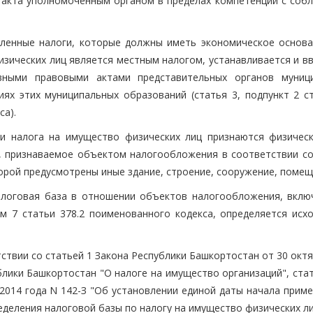
 акта уполномоченным органом в пределах компетенции с соб
ленные налоги, которые должны иметь экономическое основа
зических лиц является местным налогом, устанавливается и вв
ными правовыми актами представительных органов муниц
иях этих муниципальных образований (статья 3, подпункт 2 ст
са).
и налога на имущество физических лиц признаются физическ
 признаваемое объектом налогообложения в соответствии со
торой предусмотрены иные здание, строение, сооружение, помещ
алоговая база в отношении объектов налогообложения, вклю
м 7 статьи 378.2 поименованного кодекса, определяется исхо
ствии со статьей 1 Закона Республики Башкортостан от 30 окт
блики Башкортостан "О налоге на имущество организаций", ста
2014 года N 142-З "Об установлении единой даты начала приме
деления налоговой базы по налогу на имущество физических ли