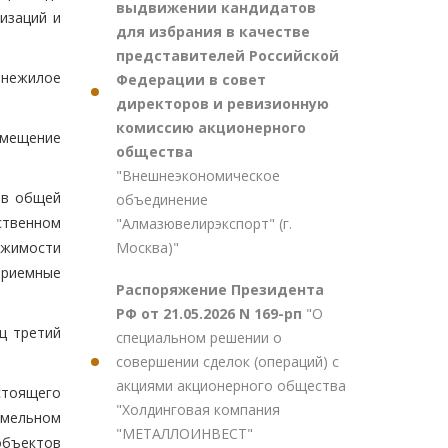
выдвижении кандидатов
изаций и
для избрания в качестве
представителей Российской
 нежилое
Федерации в совет
директоров и ревизионную
комиссию акционерного
змещение
общества
"Внешнеэкономическое
ов общей
объединение
ственном
"Алмазювелирэкспорт" (г.
Москва)"
ижимости
приемные
Распоряжение Президента
РФ от 21.05.2026 N 169-рп
"О
ц третий
специальном решении о
совершении сделок (операций) с
акциями акционерного общества
стоящего
"Холдинговая компания
емельном
"МЕТАЛЛОИНВЕСТ"
объектов