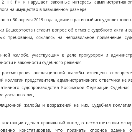
8.2 НК РФ и нарушает законные интересы административног
лога на имущество в завышенном размере.
н от 30 апреля 2019 года административный иск удовлетворен.
и Башкортостан ставит вопрос об отмене судебного акта и в
ых требований, ссылаясь на неправильное применение су
онной жалобе, участвующим в деле прокурором и админист
ности и законности судебного решения.
е рассмотрения апелляционной жалобы извещены своеврем
й коллегии представитель административного ответчика не яв
ративного судопроизводства Российской Федерации Судебная 
е указанных лиц.
ляционной жалобы и возражений на них, Судебная коллегия
й инстанции сделал правильный вывод о несоответствии оспа
нованно констатировав, что признать спорное здание 