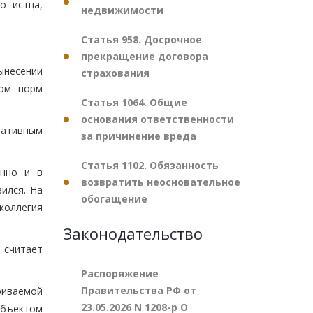
о истца,
недвижимости
Статья 958. Досрочное
прекращение договора
ынесении
страхования
дом норм
Статья 1064. Общие
основания ответственности
ративным
за причинение вреда
Статья 1102. Обязанность
енно и в
возвратить неосновательное
ился. На
обогащение
коллегия
Законодательство
 считает
Распоряжение
Правительства РФ от
риваемой
23.05.2026 N 1208-р О
объектом