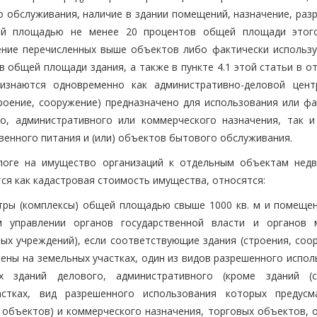
о обслуживания, наличие в здании помещений, назначение, раз
ей площадью не менее 20 процентов общей площади этог
ение перечисленных выше объектов либо фактически использу
 общей площади здания, а также в пункте 4.1 этой статьи в о
изнаются одновременно как административно-деловой цент
троение, сооружение) предназначено для использования или фа
о, административного или коммерческого назначения, так и
енного питания и (или) объектов бытового обслуживания.
алоге на имущество организаций к отдельным объектам нед
ся как кадастровая стоимость имущества, относятся:
тры (комплексы) общей площадью свыше 1000 кв. м и помещен
 управлении органов государственной власти и органов 
ых учреждений), если соответствующие здания (строения, соор
ены на земельных участках, один из видов разрешенного испол
 зданий делового, административного (кроме зданий (с
стках, вид разрешенного использования которых предусм
объектов) и коммерческого назначения, торговых объектов, 