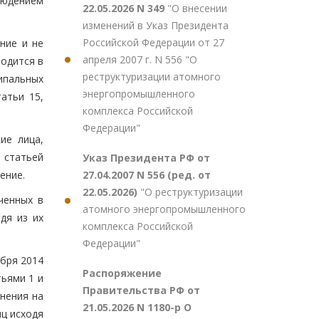
людением
22.05.2026 N 349
"О внесении
изменений в Указ Президента
Российской Федерации от 27
ние и не
апреля 2007 г. N 556 "О
одится в
реструктуризации атомного
ипальных
энергопромышленного
атьи 15,
комплекса Российской
Федерации"
ие лица,
 статьей
Указ Президента РФ от
27.04.2007 N 556 (ред. от
ение.
22.05.2026)
"О реструктуризации
ченных в
атомного энергопромышленного
дя из их
комплекса Российской
Федерации"
ября 2014
Распоряжение
тьями 1 и
Правительства РФ от
нения на
21.05.2026 N 1180-р О
ц исходя