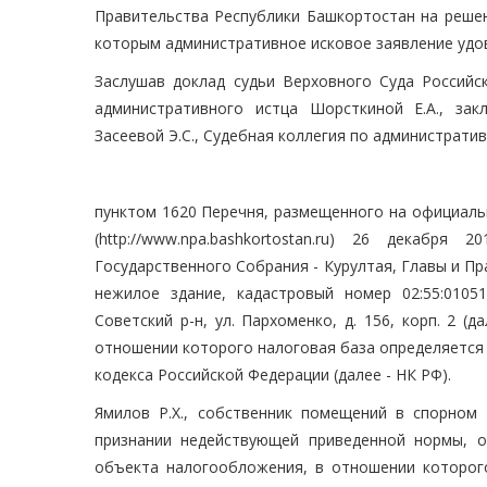
Правительства Республики Башкортостан на решен
которым административное исковое заявление удо
Заслушав доклад судьи Верховного Суда Российс
административного истца Шорсткиной Е.А., за
Засеевой Э.С., Судебная коллегия по администрат
пунктом 1620 Перечня, размещенного на официал
(http://www.npa.bashkortostan.ru) 26 декабр
Государственного Собрания - Курултая, Главы и П
нежилое здание, кадастровый номер 02:55:01051
Советский р-н, ул. Пархоменко, д. 156, корп. 2 
отношении которого налоговая база определяется 
кодекса Российской Федерации (далее - НК РФ).
Ямилов Р.Х., собственник помещений в спорном
признании недействующей приведенной нормы, 
объекта налогообложения, в отношении которого