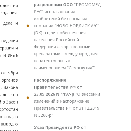
разрешении ООО
"ПРОМОМЕД
воляет ни
РУС" использования
е здания.
изобретений без согласия
м дела и
компании "НОВО НОРДИСК А/С"
(DK) в целях обеспечения
населения Российской
 ведении
Федерации лекарственными
ерации и
препаратами с международным
ы и иные
непатентованным
наименованием "Семаглутид""
6 октября
Распоряжение
 органов
Правительства РФ от
, Закона
23.05.2026 N 1197-р
"О внесении
налоге на
изменений в Распоряжение
й в Закон
Правительства РФ от 31.12.2019
ортостан
N 3260-р"
ества, в
 вывод о
Указ Президента РФ от