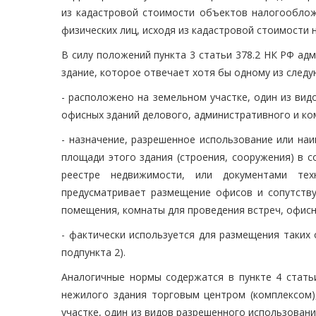
из кадастровой стоимости объектов налогообложе
физических лиц, исходя из кадастровой стоимости
В силу положений пункта 3 статьи 378.2 НК РФ а
здание, которое отвечает хотя бы одному из следу
- расположено на земельном участке, один из ви
офисных зданий делового, административного и ком
- назначение, разрешенное использование или н
площади этого здания (строения, сооружения) в 
реестре недвижимости, или документами тех
предусматривает размещение офисов и сопутств
помещения, комнаты для проведения встреч, офисно
- фактически используется для размещения таких
подпункта 2).
Аналогичные нормы содержатся в пункте 4 стать
нежилого здания торговым центром (комплексом)
участке, один из видов разрешенного использова