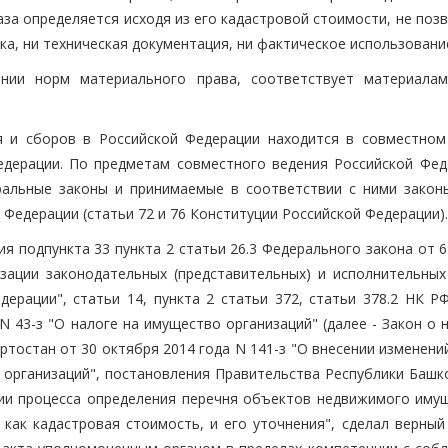
за определяется исходя из его кадастровой стоимости, не поз
а, ни техническая документация, ни фактическое использовани
нии норм материального права, соответствует материала
 и сборов в Российской Федерации находится в совместном
едерации. По предметам совместного ведения Российской Фед
ральные законы и принимаемые в соответствии с ними закон
Федерации (статьи 72 и 76 Конституции Российской Федерации).
я подпункта 33 пункта 2 статьи 26.3 Федерального закона от 
ации законодательных (представительных) и исполнительных
ерации", статьи 14, пункта 2 статьи 372, статьи 378.2 НК РФ
 43-з "О налоге на имущество организаций" (далее - Закон о 
тостан от 30 октября 2014 года N 141-з "О внесении изменени
 организаций", постановления Правительства Республики Башк
ции процесса определения перечня объектов недвижимого имущ
как кадастровая стоимость, и его уточнения", сделал верный