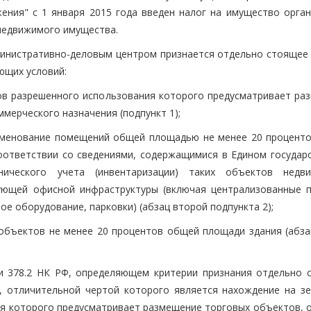
ния" с 1 января 2015 года введен налог на имущество орган
 недвижимого имущества.
дминистративно-деловым центром признается отдельно стоящее
ющих условий:
дов разрешенного использования которого предусматривает ра
мерческого назначения (подпункт 1);
аименование помещений общей площадью не менее 20 процент
соответствии со сведениями, содержащимися в Едином государ
нического учета (инвентаризации) таких объектов недв
ующей офисной инфраструктуры (включая централизованные 
е оборудование, парковки) (абзац второй подпункта 2);
 объектов не менее 20 процентов общей площади здания (абза
и 378.2 НК РФ, определяющем критерии признания отдельно 
, отличительной чертой которого является нахождение на з
ния которого предусматривает размещение торговых объектов, 