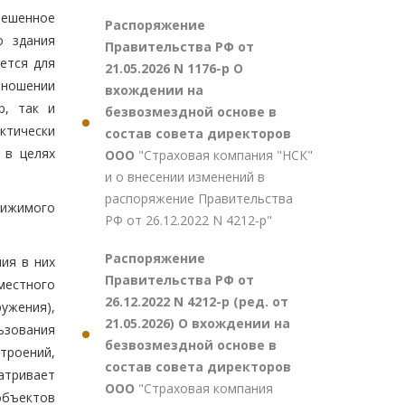
решенное
Распоряжение
о здания
Правительства РФ от
ется для
21.05.2026 N 1176-р О
тношении
вхождении на
р, так и
безвозмездной основе в
ктически
состав совета директоров
 в целях
ООО
"Страховая компания "НСК"
и о внесении изменений в
распоряжение Правительства
вижимого
РФ от 26.12.2022 N 4212-р"
Распоряжение
ия в них
Правительства РФ от
местного
26.12.2022 N 4212-р (ред. от
ужения),
21.05.2026) О вхождении на
ьзования
безвозмездной основе в
троений,
состав совета директоров
атривает
ООО
"Страховая компания
объектов